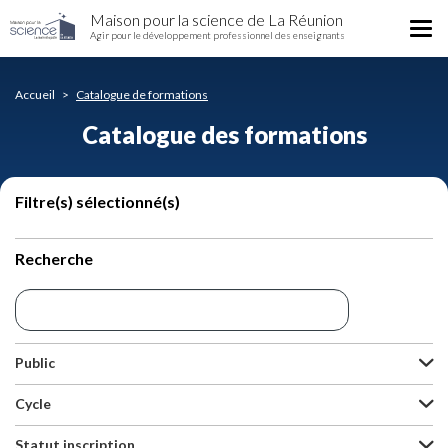
Catalogue
Aller
Maison pour la science de La Réunion
des
Tog
au
Agir pour le développement professionnel des enseignants
formations
nav
contenu
principal
Accueil
Catalogue de formations
Catalogue des formations
Filtre(s) sélectionné(s)
Recherche
Public
Cycle
Statut inscription