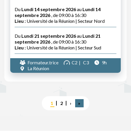
Du
Lundi 14 septembre 2026
au
Lundi 14
septembre 2026
, de 09:00 à 16:30
Lieu :
Université de la Réunion | Secteur Nord
Du
Lundi 21 septembre 2026
au
Lundi 21
septembre 2026
, de 09:00 à 16:30
Lieu :
Université de la Réunion | Secteur Sud
Formateur.trice
C2
C3
9h
La Réunion
Pagination
Page
1
Page
2
Page
›
Dernière
»
courante
suivante
page